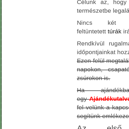
Célunk az, hogy 
természetbe legalá
Nincs két e
feltüntetett
túrák
ir
Rendkívül rugalm
időpontjainkat hozz
Ezen felül megtal
napokon, csapaté
zsúrokon is.
Ha ajándék
egy
Ajándékutalv
fel velünk a kapcs
segítünk emlékeze
Az első