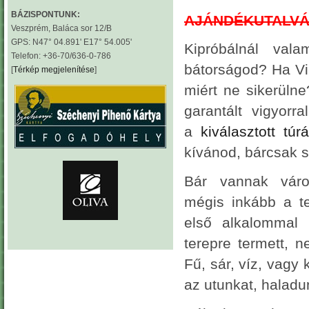
BÁZISPONTUNK:
AJÁNDÉKUTALVÁ
Veszprém, Baláca sor 12/B
GPS: N47° 04.891' E17° 54.005'
Kipróbálnál val
Telefon: +36-70/636-0-786
bátorságod? Ha Vil
[
Térkép megjelenítése
]
miért ne sikerüln
garantált vigyorr
a
kiválasztott túr
kívánod, bárcsak s
Bár vannak váro
mégis inkább a te
első alkalomma
terepre termett, 
Fű, sár, víz, vagy 
az utunkat, haladun