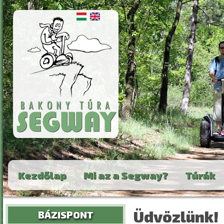
Skip to main content
Kezdőlap
Mi az a Segway?
Túrák
Üdvözlünk!
BÁZISPONT