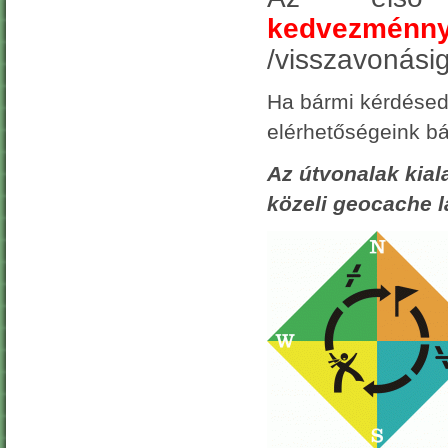
kedvezménny
/visszavonásig
Ha bármi kérdésed 
elérhetőségeink b
Az útvonalak kial
közeli geocache 