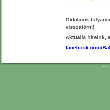
Oldalaink folyama
visszatérni!
Aktuális híreink,
facebook.com/B
2014. |